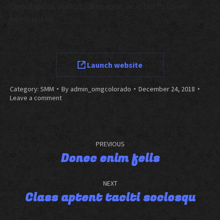
Duis dapibus sollicitudin neque, ac lobortis lorem
hendrerit id.
Launch website
Category:
SMM
By
admin_omgcolorado
December 24, 2018
Leave a comment
PREVIOUS
Donec enim felis
NEXT
Class aptent taciti sociosqu