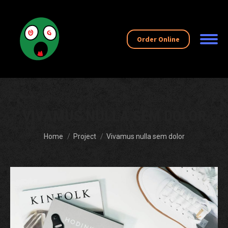
Order Online
VIVAMUS NULLA SEM DOLOR
You are here:
Home
Project
Vivamus nulla sem dolor