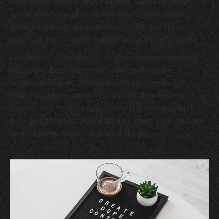
himenaeos. Nam in odio faucibus, varius lorem sit
amet, ultricies massa. Nam lobortis enim a enim
viverra maximus. Aenean ullamcorper quis mi et
euismod. Fusce auctor sem in lectus fringilla lacinia.
Curabitur vitae magna eu ex pharetra scelerisque ut
nec quam. Nam quis mollis odio. Nulla ornare
accumsan aliquet. Praesent molestie non lectus
molestie condimentum. Donec tincidunt libero orci, ac
tempor arcu fringilla quis. Fusce placerat tincidunt
urna quis tincidunt. Fusce dictum libero enim. Nullam
ac urna purus. Curabitur sed iaculis purus.