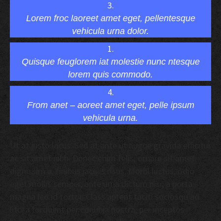
3.
Lorem froc laoreet amet eget, pellentesque
vehicula urna dolor.
1.
Quisque feuglorem iat molestie nunc ntesque
lorem quis commodo.
4.
From anet – aoreet amet eget, pelle ipsum
vehicula urna.
Ut at justo lacus. Sed at ante ut augue gravida efficitur
ac sit amet nibh. Donec enim felis, ornare sit amet
dignissim a, finibus iaculis risus. Morbi luctus, odio
eget mollis semper, ante urna dictum nisi, a porta
magna leo id tortor. Class aptent taciti sociosqu ad
litora torquent per conubia nostra, per inceptos