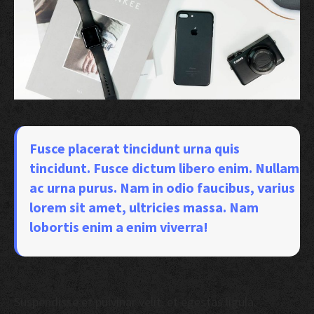
Fusce placerat tincidunt urna quis
tincidunt. Fusce dictum libero enim. Nullam
ac urna purus. Nam in odio faucibus, varius
lorem sit amet, ultricies massa. Nam
lobortis enim a enim viverra!
Suspendisse et pulvinar velit, et egestas ligula.