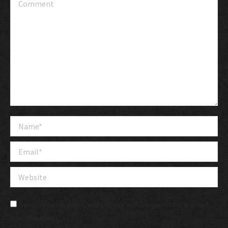
Comment
Name *
Email *
Website
Save my name, email, and website in this browser for the next
time I comment.