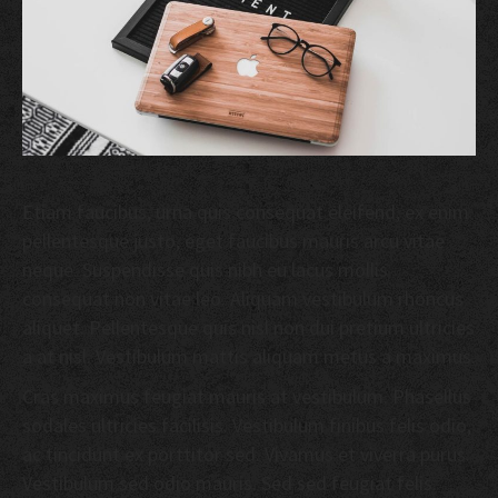
Etiam faucibus, urna quis consequat eleifend, ex enim
pellentesque justo, eget faucibus mauris arcu vitae
neque. Suspendisse quis nibh eu lacus mollis
consequat non vitae leo. Aliquam vestibulum rhoncus
aliquet. Pellentesque quis nisl non dui pretium ultricies
a at nisl. Vestibulum mattis aliquam metus a maximus.
Cras maximus feugiat mauris at vestibulum. Phasellus
sodales ultricies facilisis. Vestibulum finibus felis odio,
ac tincidunt ex porttitor sed. Vivamus et viverra purus.
Vestibulum sed odio mauris. Sed sed feugiat felis.