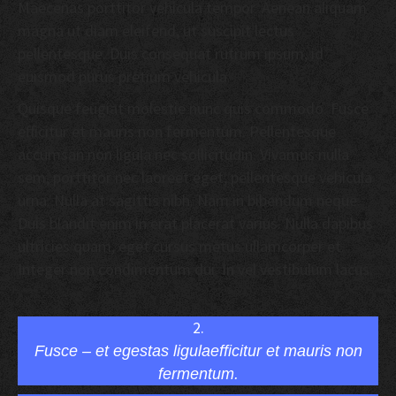
Maecenas porttitor vehicula tempor. Aenean aliquam
magna ut diam eleifend, ut suscipit lectus
pellentesque. Duis consequat rutrum ipsum, id
euismod purus pretium vehicula.
Quisque feugiat molestie nunc quis commodo. Fusce
efficitur et mauris non fermentum. Pellentesque
accumsan non ligula nec sollicitudin. Vivamus nulla
sem, porttitor nec laoreet eget, pellentesque vehicula
urna. Nulla at sagittis nibh. Nam in bibendum neque.
Duis blandit enim in erat placerat varius. Nulla dapibus
ultricies quam, eget cursus metus ullamcorper et.
Integer non condimentum dui. In vel vestibulum lacus.
2.
Fusce – et egestas ligulaefficitur et mauris non
fermentum.